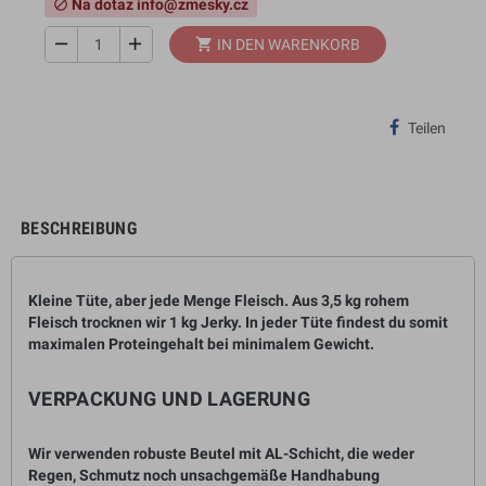
Na dotaz info@zmesky.cz
block
remove
add
shopping_cart
IN DEN WARENKORB
Teilen
BESCHREIBUNG
Kleine Tüte, aber jede Menge Fleisch. Aus 3,5
kg
rohem
Fleisch trocknen wir
1 kg
Jerky. In jeder Tüte findest du somit
maximalen Proteingehalt bei minimalem Gewicht.
VERPACKUNG UND LAGERUNG
Wir verwenden robuste Beutel mit AL-Schicht, die weder
Regen, Schmutz noch unsachgemäße Handhabung