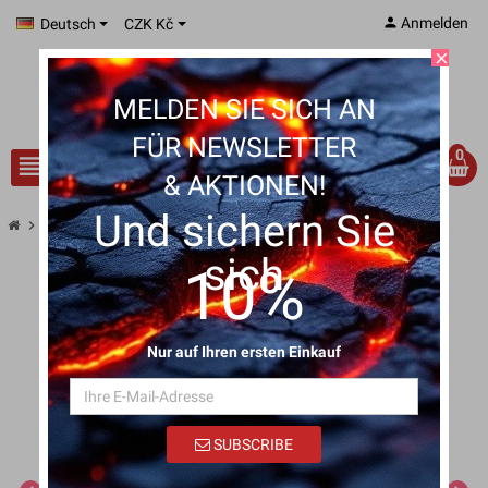
person
Anmelden
Deutsch
CZK Kč
close
MELDEN SIE SICH AN
FÜR NEWSLETTER
0
view_headline
search
& AKTIONEN!
Und sichern Sie
chevron_right
Schweinefleisch-Jerky Fénix 90 g
sich
10%
Nur auf Ihren ersten Einkauf
SUBSCRIBE