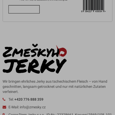
Wir bringen ehrliches Jerky aus tschechischem Fleisch – von Hand
geschnitten, langsam getrocknet und nur mit natürlichen Zutaten
verfeinert.
Tel:
+420 776 888 359
E-Mail: info@zmesky.cz
Carpe Diem Jerky s.r.o., ID-Nr.: 22328661, Korunní 2569/108, 101