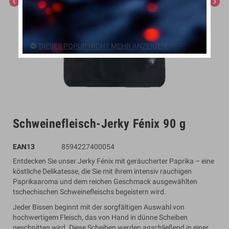
chevron_left
chevron_right
DIESES POPUP NICHT MEHR ANZEIGEN.
Schweinefleisch-Jerky Fénix 90 g
EAN13
8594227400054
Entdecken Sie unser Jerky Fénix mit geräucherter Paprika – eine
köstliche Delikatesse, die Sie mit ihrem intensiv rauchigen
Paprikaaroma und dem reichen Geschmack ausgewählten
tschechischen Schweinefleischs begeistern wird.
Jeder Bissen beginnt mit der sorgfältigen Auswahl von
hochwertigem Fleisch, das von Hand in dünne Scheiben
geschnitten wird. Diese Scheiben werden anschließend in einer