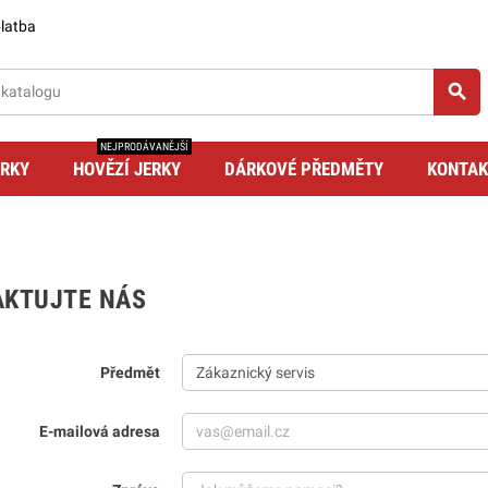
latba
search
NEJPRODÁVANĚJŠÍ
ERKY
HOVĚZÍ JERKY
DÁRKOVÉ PŘEDMĚTY
KONTAK
AKTUJTE NÁS
Předmět
E-mailová adresa