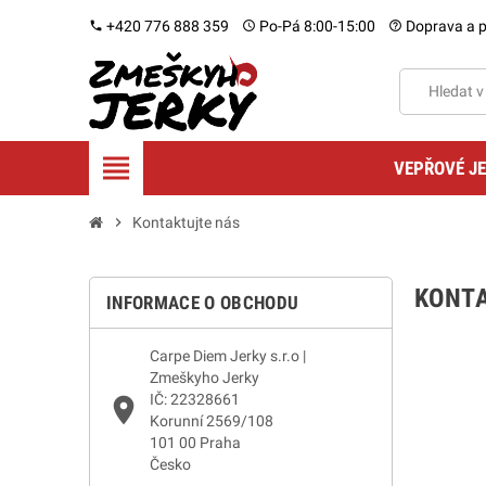
+420 776 888 359
Po-Pá 8:00-15:00
Doprava a p
phone
schedule
help_outline
view_headline
VEPŘOVÉ J
chevron_right
Kontaktujte nás
KONT
INFORMACE O OBCHODU
Carpe Diem Jerky s.r.o |
Zmeškyho Jerky
IČ: 22328661
place
Korunní 2569/108
101 00 Praha
Česko