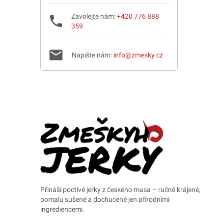
Zavolejte nám:
+420 776 888
phone
359
mail
Napište nám:
info@zmesky.cz
Přináší poctivé jerky z českého masa – ručně krájené,
pomalu sušené a dochucené jen přírodními
ingrediencemi.