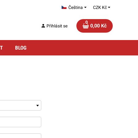
Čeština
CZK Kč
0
0,00 Kč
person
Přihlásit se
T
BLOG