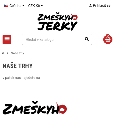
person
Přihlásit se
Čeština
CZK Kč
0
view_headline
search
chevron_right
Naše trhy
NAŠE TRHY
v patek nas najedete na