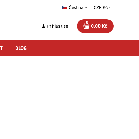
Čeština
CZK Kč
0
0,00 Kč
person
Přihlásit se
T
BLOG