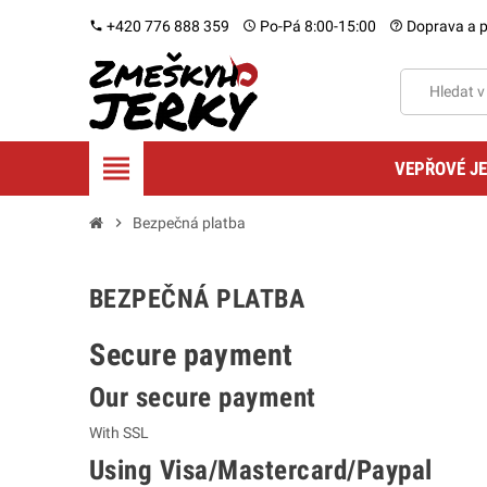
+420 776 888 359
Po-Pá 8:00-15:00
Doprava a p
phone
schedule
help_outline
view_headline
VEPŘOVÉ J
chevron_right
Bezpečná platba
BEZPEČNÁ PLATBA
Secure payment
Our secure payment
With SSL
Using Visa/Mastercard/Paypal