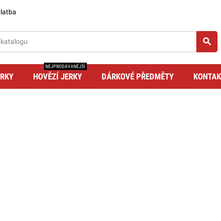
latba
search
NEJPRODÁVANĚJŠÍ
ERKY
HOVĚZÍ JERKY
DÁRKOVÉ PŘEDMĚTY
KONTAK