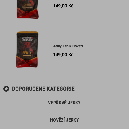
bukového dřeva je skvělou
149,00 Kč
volbou pro všechny, kteří milují
intenzivní a autentické chutě.
Vyzkoušejte tento lahodný
snack a dopřejte si kouřovou
chuťovou symfonii, která vás
nadchne a pobaví vaše chuťové
buňky ✅.
Jerky Fénix Hovězí
149,00 Kč
DOPORUČENÉ KATEGORIE
stars
VEPŘOVÉ JERKY
HOVĚZÍ JERKY