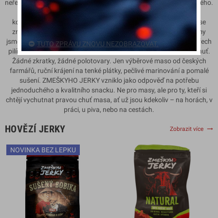
neřešily jen byznys plány, ale hlavně chuť. Chuť na něco opravdového.
Něco, co bude chutnat tak, jak má – bez zbytečností, bez
kompromisů, ale s láskou k řemeslu, masu a poctivé práci. Tak se
zrodil nápad na ZMEŠKYHO JERKY. V jednoduchosti je síla. A my
jsme věděli, že pokud má být naše jerky výjimečné, musí stát na třech
TUTO ZPRÁVU ZNOVU NEZOBRAZOVAT.
pilířích: kvalitní české maso, řemeslné zpracování a autentická chuť.
Žádné zkratky, žádné polotovary. Jen výběrové maso od českých
farmářů, ruční krájení na tenké plátky, pečlivé marinování a pomalé
sušení. ZMEŠKYHO JERKY vzniklo jako odpověď na potřebu
jednoduchého a kvalitního snacku. Ne pro masy, ale pro ty, kteří si
chtějí vychutnat pravou chuť masa, ať už jsou kdekoliv – na horách, v
práci, u piva, nebo na cestách.
HOVĚZÍ JERKY
trending_flat
Zobrazit více
NOVINKA BEZ LEPKU