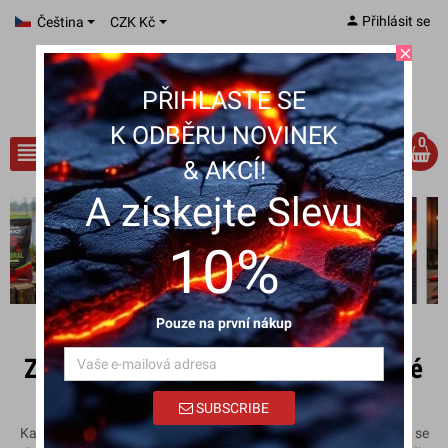
person
Přihlásit se
Čeština
CZK Kč
close
PŘIHLASTE SE
K ODBĚRU NOVINEK
0
view_headline
search
& AKCÍ!
A získejte Slevu
10%
Pouze na první nákup
ZMEŠKYHO JERKY – Příběh poctivé
chuti z českého masa
SUBSCRIBE
Každý dobrý příběh začíná nápadem. Ten náš vznikl u stolu, kde se