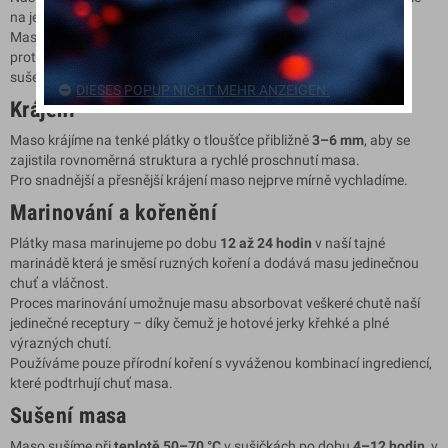
na jeho původ a čerstvost.
Maso pečlivě před výrobou zbavujeme šlach a tukových částí,
protože ty by jinak ovlivnili chuť a strukturu našeho jedinečného
sušeného masa.
DIESES POPUP NICHT MEHR ANZEIGEN.
Krájení
Maso krájíme na tenké plátky o tloušťce přibližně
3–6 mm
, aby se
zajistila rovnoměrná struktura a rychlé proschnutí masa.
Pro snadnější a přesnější krájení maso nejprve mírně vychladíme.
Marinování a kořenění
Plátky masa marinujeme po dobu
12 až 24 hodin
v naší tajné
marinádě která je směsí ruzných koření a dodává masu jedinečnou
chuť a vláčnost.
Proces marinování umožnuje masu absorbovat veškeré chutě naší
jedinečné receptury – díky čemuž je hotové jerky křehké a plné
výrazných chutí.
Používáme pouze přírodní koření s vyváženou kombinací ingrediencí,
které podtrhují chuť masa.
Sušení masa
Maso sušíme při
teplotě 50–70 °C
v sušičkách po dobu
4–12 hodin
, v