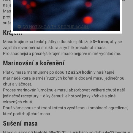
na jeho původ a čerstvost.
Maso pečlivě před výrobou zbavujeme šlach a tukových částí,
protože ty by jinak ovlivnili chuť a strukturu našeho jedinečného
sušeného masa.
DO NOT SHOW THIS POPUP AGAIN.
Krájení
Maso krájíme na tenké plátky o tloušťce přibližně
3–6 mm
, aby se
zajistila rovnoměrná struktura a rychlé proschnutí masa.
Pro snadnější a přesnější krájení maso nejprve mírně vychladíme.
Marinování a kořenění
Plátky masa marinujeme po dobu
12 až 24 hodin
v naší tajné
marinádě která je směsí ruzných koření a dodává masu jedinečnou
chuť a vláčnost.
Proces marinování umožnuje masu absorbovat veškeré chutě naší
jedinečné receptury – díky čemuž je hotové jerky křehké a plné
výrazných chutí.
Používáme pouze přírodní koření s vyváženou kombinací ingrediencí,
které podtrhují chuť masa.
Sušení masa
Maso sušíme při
teplotě 50–70 °C
v sušičkách po dobu
4–12 hodin
, v