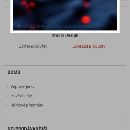
TUTO ZPRÁVU ZNOVU NEZOBRAZOVAT.
Studio Design
trending_flat
Žádné produkty
Zobrazit produkty
DOMŮ
Vepřové jerky
Hovězí jerky
Dárkové předměty
NEJPRODÁVANĚJŠÍ