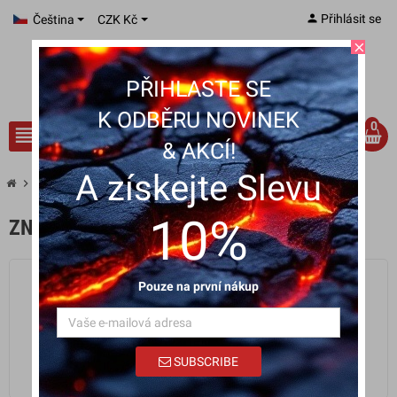
person
Přihlásit se
Čeština
CZK Kč
close
PŘIHLASTE SE
K ODBĚRU NOVINEK
0
view_headline
search
& AKCÍ!
A získejte Slevu
chevron_right
Značky
10%
ZNAČKY
Pouze na první nákup
Graphic Corner
SUBSCRIBE
trending_flat
Žádné produkty
Zobrazit produkty